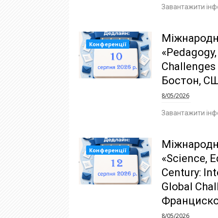
Завантажити інф
Міжнародн
Конференції
«Pedagogy, 
Challenges 
Бостон, С
8/05/2026
Завантажити інф
Міжнародн
Конференції
«Science, E
Century: In
Global Chal
Франциско
8/05/2026