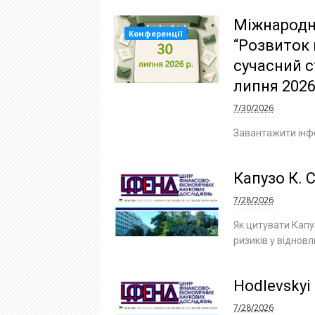
Міжнародн
Конференції
“Розвиток н
сучасний с
липня 2026
7/30/2026
Завантажити інф
Капузо К. С
7/28/2026
Як цитувати Капуз
ризиків у відновл
Hodlevskyi 
7/28/2026