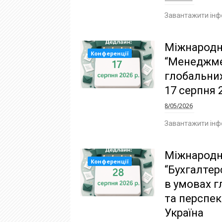
Завантажити інф
Міжнародн
Конференції
“Менеджме
глобальних
17 серпня 2
8/05/2026
Завантажити інф
Міжнародн
Конференції
“Бухгалтер
в умовах г
та перспект
Україна