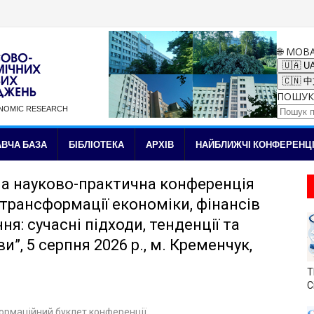
🌐 МОВ
🇺🇦 U
🇨🇳 
ПОШУК
ONOMIC RESEARCH
✉ Підписка на новини
ВЧА БАЗА
БІБЛІОТЕКА
АРХІВ
НАЙБЛИЖЧІ КОНФЕРЕНЦІ
а науково-практична конференція
 трансформації економіки, фінансів
ня: сучасні підходи, тенденції та
”, 5 серпня 2026 р., м. Кременчук,
T
С
ормаційний буклет конференції