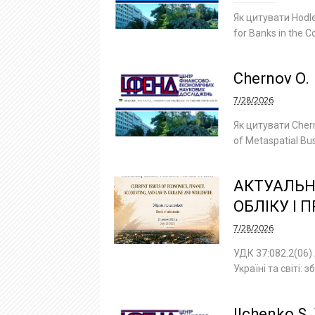
Як цитувати Hodle
for Banks in the C
Chernov O.
7/28/2026
Як цитувати Chern
of Metaspatial Bu
АКТУАЛЬНІ
ОБЛІКУ І П
7/28/2026
УДК 37:082.2(06) 
Україні та світі:
Ilchenko S. 