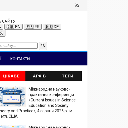
А САЙТУ
A
🇬🇧 EN
🇫🇷 FR
🇩🇪 DE
中文
🔍
Ї
КОНТАКТИ
ЦІКАВЕ
АРХІВ
ТЕГИ
Міжнародна науково-
практична конференція
«Current Issues in Science,
Education and Society:
heory and Practice», 4 серпня 2026 р., м.
іетл, США
Міжнародна науково-