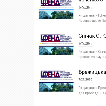
7/27/2026
Як цитувати Ilchen
Reconstructive Rec
Спічак О. Ю.
7/27/2026
Як цитувати Спіча
прокатних емульсі
Брежицька 
7/27/2026
Як цитувати Бреж
для проведення ек