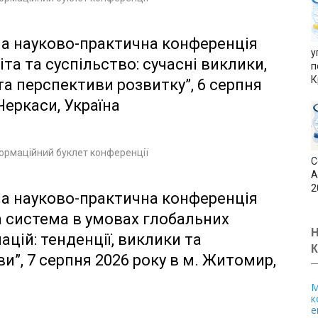
а науково-практична конференція
у
іта та суспільство: сучасні виклики,
п
К
а перспективи розвитку”, 6 серпня
 Черкаси, Україна
ормаційний буклет конференції
C
A
2
а науково-практична конференція
 система в умовах глобальних
цій: тенденції, виклики та
и”, 7 серпня 2026 року в м. Житомир,
М
к
е