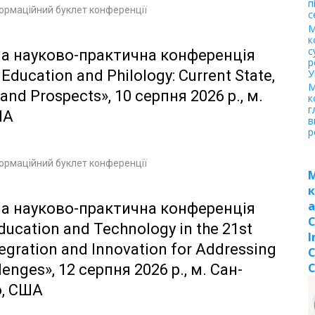
п
ормаційний буклет конференції
с
М
к
с
а науково-практична конференція
р
У
Education and Philology: Current State,
М
and Prospects», 10 серпня 2026 р., м.
к
г
ША
в
р
ормаційний буклет конференції
к
a
а науково-практична конференція
C
ducation and Technology in the 21st
I
tegration and Innovation for Addressing
C
lenges», 12 серпня 2026 р., м. Сан-
, США