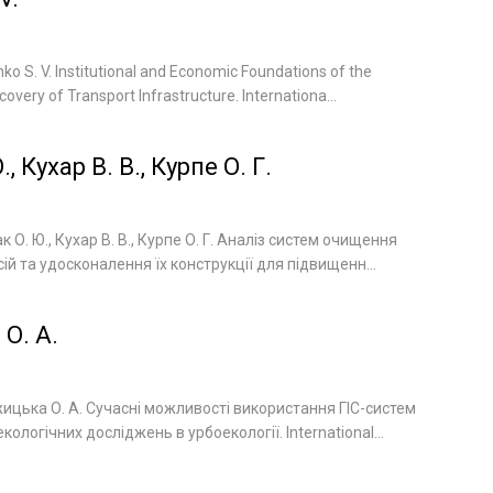
ko S. V. Institutional and Economic Foundations of the
overy of Transport Infrastructure. Internationa...
, Кухар В. В., Курпе О. Г.
к О. Ю., Кухар В. В., Курпе О. Г. Аналіз систем очищення
й та удосконалення їх конструкції для підвищенн...
О. А.
ицька О. А. Сучасні можливості використання ГІС-систем
ологічних досліджень в урбоекології. International...