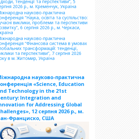
ідходи, тенденції та перспективи”, 5
ерпня 2026 р., м. Кременчук, Україна
іжнародна науково-практична
онференція “Наука, освіта та суспільство:
учасні виклики, проблеми та перспективи
озвитку”, 6 серпня 2026 р., м. Черкаси,
країна
іжнародна науково-практична
онференція “Фінансова система в умовах
лобальних трансформацій: тенденції,
иклики та перспективи”, 7 серпня 2026
оку в м. Житомир, Україна
Міжнародна науково-практична
онференція «Science, Education
nd Technology in the 21st
entury: Integration and
nnovation for Addressing Global
hallenges», 12 серпня 2026 р., м.
Сан-Франциско, США