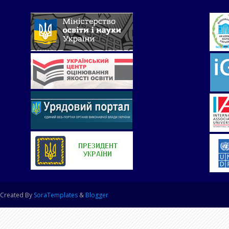
Created By
SoraTemplates
&
Blogger