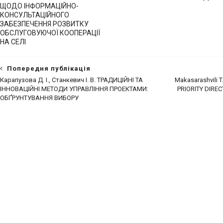
ЩОДО ІНФОРМАЦІЙНО-
КОНСУЛЬТАЦІЙНОГО
ЗАБЕЗПЕЧЕННЯ РОЗВИТКУ
ОБСЛУГОВУЮЧОЇ КООПЕРАЦІЇ
НА СЕЛІ
Попередня публікація
Карапузова Д. І., Станкевич І. В. ТРАДИЦІЙНІ ТА
Makasarashvili T. 
ІННОВАЦІЙНІ МЕТОДИ УПРАВЛІННЯ ПРОЕКТАМИ:
PRIORITY DIRE
ОБҐРУНТУВАННЯ ВИБОРУ