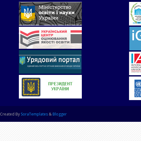
Created By
SoraTemplates
&
Blogger