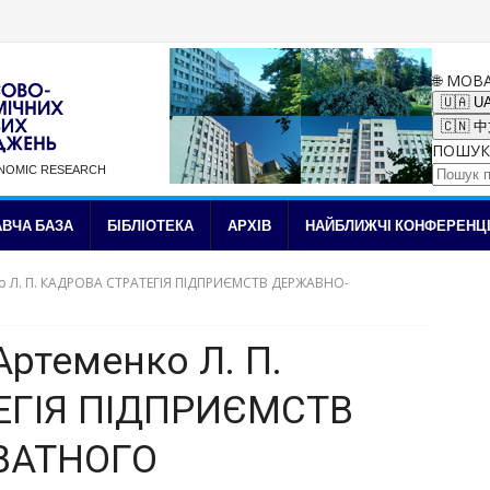
🌐 МОВ
🇺🇦 U
🇨🇳 
ПОШУК
ONOMIC RESEARCH
✉ Підписка на новини
ВЧА БАЗА
БІБЛІОТЕКА
АРХІВ
НАЙБЛИЖЧІ КОНФЕРЕНЦІ
ко Л. П. КАДРОВА СТРАТЕГІЯ ПІДПРИЄМСТВ ДЕРЖАВНО-
Артеменко Л. П.
ЕГІЯ ПІДПРИЄМСТВ
ВАТНОГО