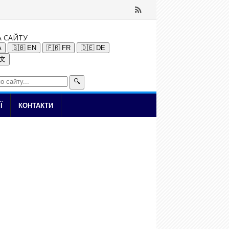
А САЙТУ
A
🇬🇧 EN
🇫🇷 FR
🇩🇪 DE
中文
🔍
Ї
КОНТАКТИ