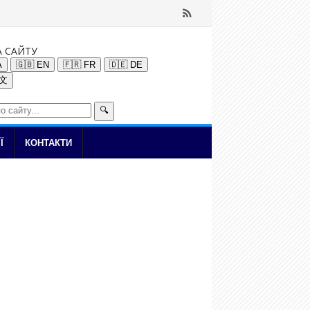
А САЙТУ
A
🇬🇧 EN
🇫🇷 FR
🇩🇪 DE
中文
🔍
Ї
КОНТАКТИ