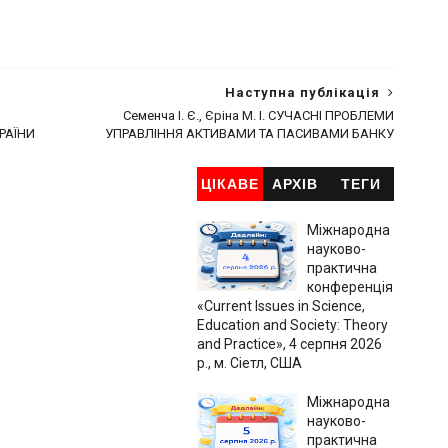
Наступна публікація
Семенча І. Є., Єріна М. І. СУЧАСНІ ПРОБЛЕМИ
РАЇНИ
УПРАВЛІННЯ АКТИВАМИ ТА ПАСИВАМИ БАНКУ
ЦІКАВЕ
АРХІВ
ТЕГИ
Міжнародна
науково-
практична
конференція
«Current Issues in Science,
Education and Society: Theory
and Practice», 4 серпня 2026
р., м. Сіетл, США
Міжнародна
науково-
практична