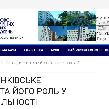
🌐 МОВ
🇺🇦 U
🇨🇳 
ПОШУК
ONOMIC RESEARCH
✉ Підписка на новини
ВЧА БАЗА
БІБЛІОТЕКА
АРХІВ
НАЙБЛИЖЧІ КОНФЕРЕНЦІ
АНКІВСЬКЕ КРЕДИТУВАННЯ ТА ЙОГО РОЛЬ У БАНКІВСЬКІЙ
АНКІВСЬКЕ
ТА ЙОГО РОЛЬ У
ЯЛЬНОСТІ