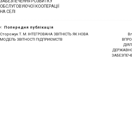
ЗАБЕЗПЕЧЕННЯ РОЗВИТКУ
ОБСЛУГОВУЮЧОЇ КООПЕРАЦІЇ
НА СЕЛІ
Попередня публікація
Сторожук Т. М. ІНТЕГРОВАНА ЗВІТНІСТЬ ЯК НОВА
Вл
МОДЕЛЬ ЗВІТНОСТІ ПІДПРИЄМСТВ
ВПРО
ДІЯЛ
ДЕРЖАВНО
ЗАБЕЗПЕЧЕ