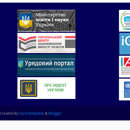
Created By
SoraTemplates
&
Blogger