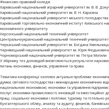
Фінансово-правовий коледж
Харківський національний аграрний університет ім. В. В. Доку
Харківський національний університет ім. В. Н. Каразіна
Харківський національний університет міського господарства 
Харківський торговельно-економічний інститут Київського н
економічного університету
Херсонський національний технічний університет
Центральноукраїнський національний технічний університет
Черкаський національний університет ім. Богдана Хмельниц
Чернівецький національний університет ім. Юрія Федькович
Чорноморський національний університет ім. Петра Могили
У збірнику тез доповідей висвітлюються результати наукови
питань економіки, фінансів, управління та права.
Тематика конференції охоплює актуальні проблеми: економічної
думки; світового господарства і міжнародних економічних від
національною економікою; економіки та управління підприємст
послуг; економіки промисловості; інновацій та інвестиційної д
праці, соціальної економіки і політики; туризму та готельно-р
бухгалтерського обліку, аналізу та аудиту; фінансів, банківськ
математичних методів, моделей та інформаційних технологій 