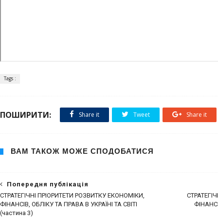
Tags :
ПОШИРИТИ:
Share it
Tweet
Share it
ВАМ ТАКОЖ МОЖЕ СПОДОБАТИСЯ
Попередня публікація
СТРАТЕГІЧНІ ПРІОРИТЕТИ РОЗВИТКУ ЕКОНОМІКИ,
СТРАТЕГІЧ
ФІНАНСІВ, ОБЛІКУ ТА ПРАВА В УКРАЇНІ ТА СВІТІ
ФІНАНСІ
(частина 3)