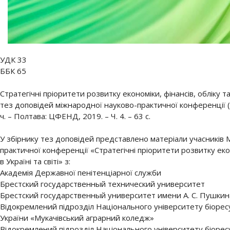
УДК 33
ББК 65
Стратегічні пріоритети розвитку економіки, фінансів, обліку та 
тез доповідей міжнародної науково-практичної конференції (П
ч. – Полтава: ЦФЕНД, 2019. – Ч. 4. – 63 с.
У збірнику тез доповідей представлено матеріали учасників 
практичної конференції «Стратегічні пріоритети розвитку екон
в Україні та світі» з:
Академія Державної пенітенціарної служби
Брестский государственный технический университет
Брестский государственный университет имени А. С. Пушкин
Відокремлений підрозділ Національного університету біорес
України «Мукачівський аграрний коледж»
Відокремлений підрозділ Національного університету біорес