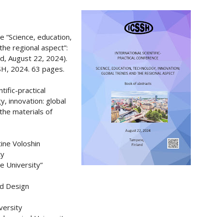
ce “Science, education,
the regional aspect”:
d, August 22, 2024).
SH, 2024. 63 pages.
tific-practical
, innovation: global
the materials of
ine Voloshin
ty
e University”
nd Design
versity