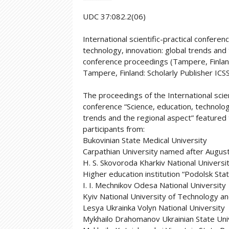
UDC 37:082.2(06)
International scientific-practical conferen
technology, innovation: global trends and 
conference proceedings (Tampere, Finlan
Tampere, Finland: Scholarly Publisher ICS
The proceedings of the International scien
conference “Science, education, technology
trends and the regional aspect” featured 
participants from:
Bukovinian State Medical University
Carpathian University named after August
H. S. Skovoroda Kharkiv National Universi
Higher education institution “Podolsk Stat
I. I. Mechnikov Odesa National University
Kyiv National University of Technology a
Lesya Ukrainka Volyn National University
Mykhailo Drahomanov Ukrainian State Uni