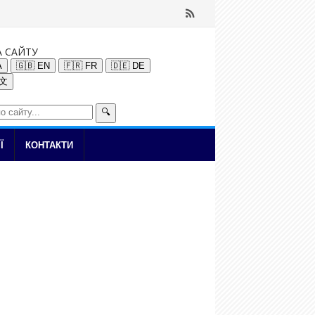
А САЙТУ
A
🇬🇧 EN
🇫🇷 FR
🇩🇪 DE
中文
🔍
Ї
КОНТАКТИ