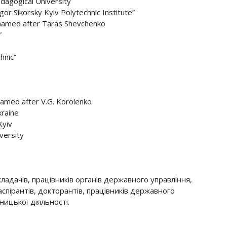
dagogical University
gor Sikorsky Kyiv Polytechnic Institute”
” named after Taras Shevchenko
”
hnic”
named after V.G. Korolenko
kraine
Kyiv
versity
ладачів, працівників органів державного управління,
спірантів, докторантів, працівників державного
ницької діяльності.