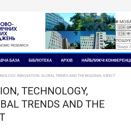
🌐 МОВ
🇺🇦 U
🇨🇳 
ПОШУК
ONOMIC RESEARCH
✉ Підписка на новини
ВЧА БАЗА
БІБЛІОТЕКА
АРХІВ
НАЙБЛИЖЧІ КОНФЕРЕНЦІ
CHNOLOGY, INNOVATION: GLOBAL TRENDS AND THE REGIONAL ASPECT
ION, TECHNOLOGY,
OBAL TRENDS AND THE
T