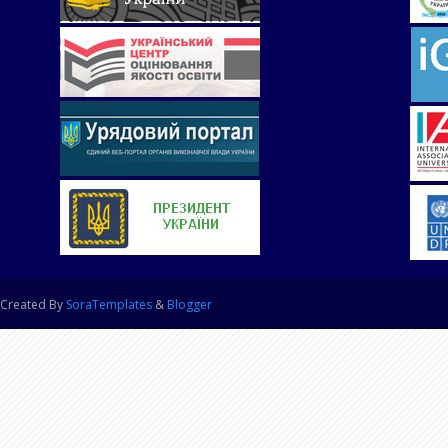
Created By
SoraTemplates
&
Blogger