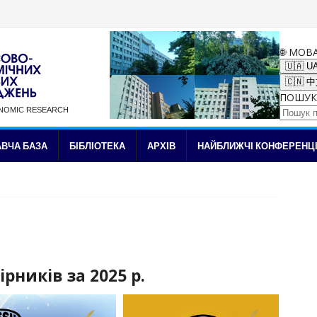
🌐 МОВ
🇺🇦 U
🇨🇳 
ПОШУК
ONOMIC RESEARCH
✉ Підписка на новини
ВЧА БАЗА
БІБЛІОТЕКА
АРХІВ
НАЙБЛИЖЧІ КОНФЕРЕНЦІ
ірників за 2025 р.