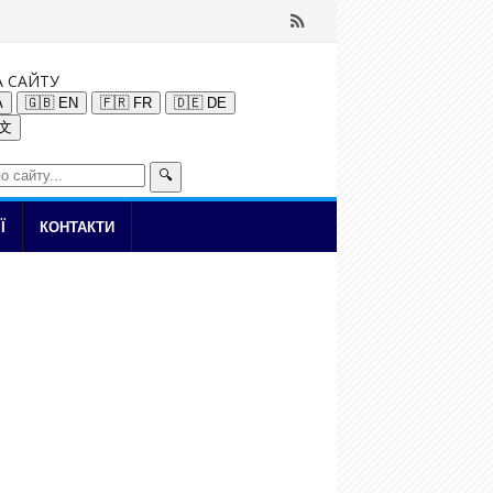
А САЙТУ
A
🇬🇧 EN
🇫🇷 FR
🇩🇪 DE
中文
🔍
Ї
КОНТАКТИ