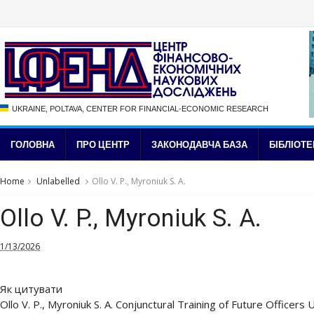
UKRAINE, POLTAVA, CENTER FOR FINANCIAL-ECONOMIC RESEARCH
ГОЛОВНА
ПРО ЦЕНТР
ЗАКОНОДАВЧА БАЗА
БІБЛІОТЕ
Home
Unlabelled
Ollo V. P., Myroniuk S. A.
Ollo V. P., Myroniuk S. A.
1/13/2026
Як цитувати
Ollo V. P., Myroniuk S. A. Conjunctural Training of Future Officers