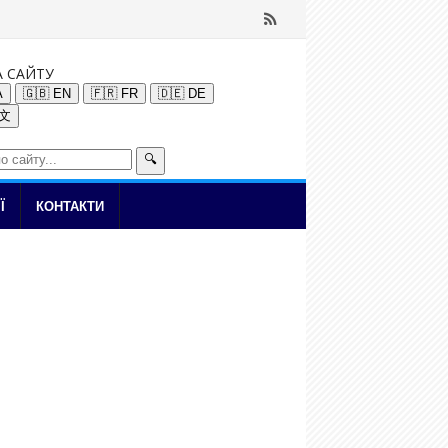
А САЙТУ
A
🇬🇧 EN
🇫🇷 FR
🇩🇪 DE
中文
🔍
Ї
КОНТАКТИ