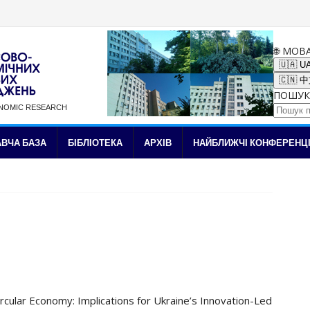
🌐 МОВ
🇺🇦 U
🇨🇳 
ПОШУК
ONOMIC RESEARCH
✉ Підписка на новини
ВЧА БАЗА
БІБЛІОТЕКА
АРХІВ
НАЙБЛИЖЧІ КОНФЕРЕНЦІ
ircular Economy: Implications for Ukraine’s Innovation-Led