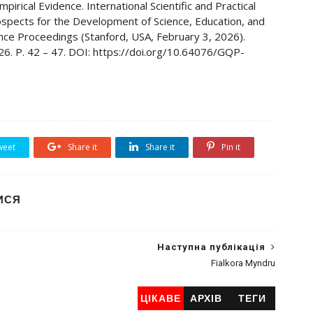
rical Evidence. International Scientific and Practical
ospects for the Development of Science, Education, and
nce Proceedings (Stanford, USA, February 3, 2026).
026. Р. 42 – 47. DOI: https://doi.org/10.64076/GQP-
eet
Share it
Share it
Pin it
ИСЯ
Наступна публікація
Fialkora Myndru
ЦІКАВЕ
АРХІВ
ТЕГИ