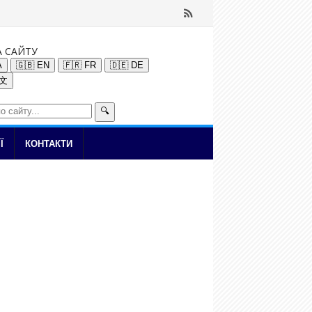
А САЙТУ
A
🇬🇧 EN
🇫🇷 FR
🇩🇪 DE
中文
🔍
Ї
КОНТАКТИ