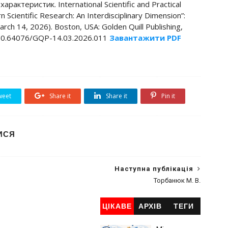
арактеристик. International Scientific and Practical
Scientific Research: An Interdisciplinary Dimension”:
ch 14, 2026). Boston, USA: Golden Quill Publishing,
rg/10.64076/GQP-14.03.2026.011
Завантажити PDF
eet
Share it
Share it
Pin it
ИСЯ
Наступна публікація
Торбанюк М. В.
ЦІКАВЕ
АРХІВ
ТЕГИ