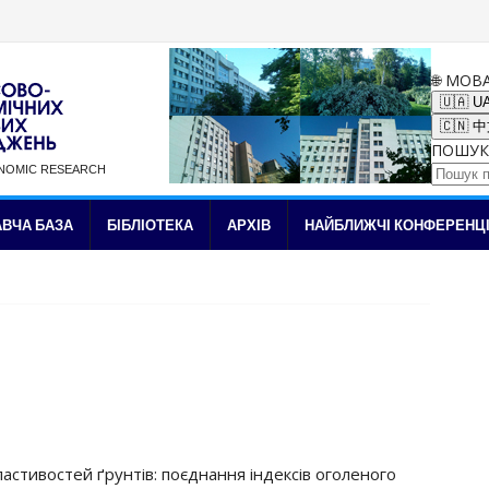
🌐 МОВ
🇺🇦 U
🇨🇳 
ПОШУК
ONOMIC RESEARCH
✉ Підписка на новини
ВЧА БАЗА
БІБЛІОТЕКА
АРХІВ
НАЙБЛИЖЧІ КОНФЕРЕНЦІ
ластивостей ґрунтів: поєднання індексів оголеного