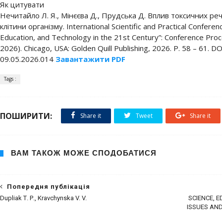
Як цитувати
Нечитайло Л. Я., Мінєєва Д., Прудська Д. Вплив токсичних р
клітини організму. International Scientific and Practical Conferen
Education, and Technology in the 21st Century”: Conference Proc
2026). Chicago, USA: Golden Quill Publishing, 2026. P. 58 – 61. 
09.05.2026.014
Завантажити PDF
Tags :
ПОШИРИТИ:
Share it
Tweet
Share it
ВАМ ТАКОЖ МОЖЕ СПОДОБАТИСЯ
Попередня публікація
Dupliak Т. Р., Kravchynska V. V.
SCIENCE, 
ISSUES AND