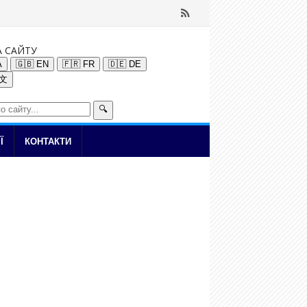
А САЙТУ
A
🇬🇧 EN
🇫🇷 FR
🇩🇪 DE
中文
🔍
Ї
КОНТАКТИ