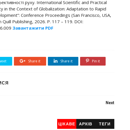
тивності руху. International Scientific and Practical
y in the Context of Globalization: Adaptation to Rapid
lopment”: Conference Proceedings (San Francisco, USA,
Quill Publishing, 2026. P. 117 – 119. DOI:
26.009
Завантажити PDF
eet
Share it
Share it
Pin it
ИСЯ
Next
ЦІКАВЕ
АРХІВ
ТЕГИ