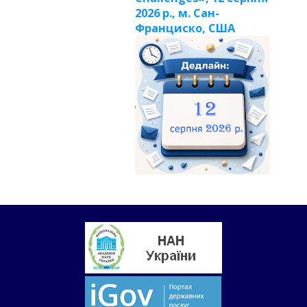
2026 р., м. Сан-
Франциско, США