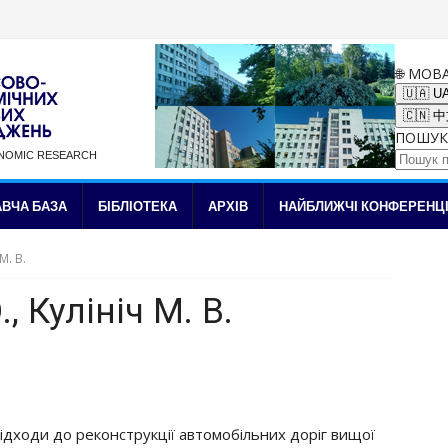
🌐 МОВ
🇺🇦 U
🇨🇳 
ПОШУК
ONOMIC RESEARCH
✉ Підписка на новини
ВЧА БАЗА
БІБЛІОТЕКА
АРХІВ
НАЙБЛИЖЧІ КОНФЕРЕНЦІ
М. В.
 Кулініч М. В.
 підходи до реконструкції автомобільних доріг вищої