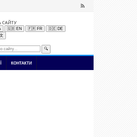
А САЙТУ
A
🇬🇧 EN
🇫🇷 FR
🇩🇪 DE
中文
🔍
Ї
КОНТАКТИ