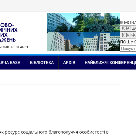
🌐 МОВ
🇺🇦 U
🇨🇳 
ПОШУК
ONOMIC RESEARCH
✉ Підписка на новини
ВЧА БАЗА
БІБЛІОТЕКА
АРХІВ
НАЙБЛИЖЧІ КОНФЕРЕНЦІ
як ресурс соціального благополуччя особистості в