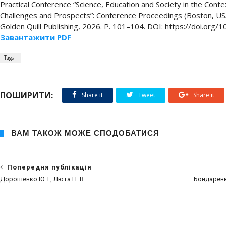
Practical Conference “Science, Education and Society in the Contex
Challenges and Prospects”: Conference Proceedings (Boston, USA
Golden Quill Publishing, 2026. P. 101–104. DOI: https://doi.or
Завантажити PDF
Tags :
ПОШИРИТИ:
Share it
Tweet
Share it
ВАМ ТАКОЖ МОЖЕ СПОДОБАТИСЯ
Попередня публікація
Дорошенко Ю. І., Люта Н. В.
Бондаренко