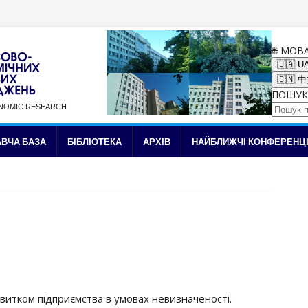
🌐 МОВ
🇺🇦 U
🇨🇳 
ПОШУК
ONOMIC RESEARCH
✉ Підписка на новини
ВЧА БАЗА
БІБЛІОТЕКА
АРХІВ
НАЙБЛИЖЧІ КОНФЕРЕНЦІ
витком підприємства в умовах невизначеності.