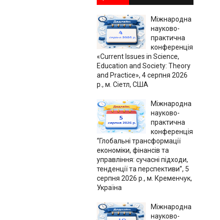
Міжнародна
науково-
практична
конференція
«Current Issues in Science,
Education and Society: Theory
and Practice», 4 серпня 2026
р., м. Сіетл, США
Міжнародна
науково-
практична
конференція
“Глобальні трансформації
економіки, фінансів та
управління: сучасні підходи,
тенденції та перспективи”, 5
серпня 2026 р., м. Кременчук,
Україна
Міжнародна
науково-