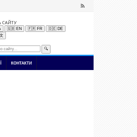
А САЙТУ
A
🇬🇧 EN
🇫🇷 FR
🇩🇪 DE
中文
🔍
Ї
КОНТАКТИ