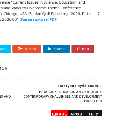
ference “Current Issues in Science, Education, and
nges and Ways to Overcome Them”: Conference
 Chicago, USA: Golden Quill Publishing, 2026. P. 14 – 17.
06.2026.001
Завантажити PDF
eet
Share it
Share it
Pin it
ИСЯ
Наступна публікація
PEDAGOGY, EDUCATION AND PHILOLOGY:
ES AND
CONTEMPORARY CHALLENGES AND DEVELOPMENT
PROSPECTS
ЦІКАВЕ
АРХІВ
ТЕГИ