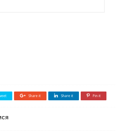
eet
Share it
Share it
Pin it
ИСЯ