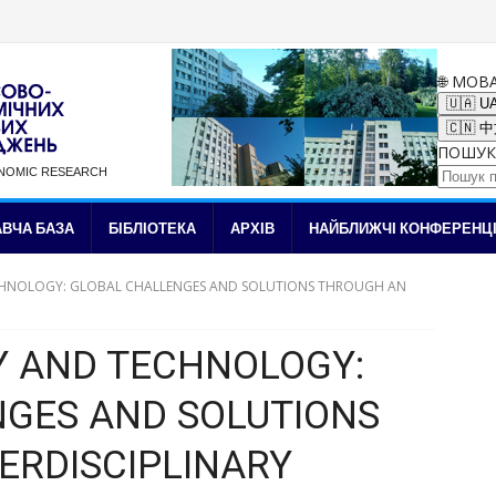
🌐 МОВ
🇺🇦 U
🇨🇳 
ПОШУК
ONOMIC RESEARCH
✉ Підписка на новини
ВЧА БАЗА
БІБЛІОТЕКА
АРХІВ
НАЙБЛИЖЧІ КОНФЕРЕНЦІ
ECHNOLOGY: GLOBAL CHALLENGES AND SOLUTIONS THROUGH AN
TY AND TECHNOLOGY:
GES AND SOLUTIONS
ERDISCIPLINARY