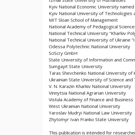
Izmail State University of Humanities
Kyiv National Economic University name
Kyiv National University of Technologies
MIT Sloan School of Management
National Academy of Pedagogical Sciences 
National Technical University “Kharkiv Poly
National Technical University of Ukraine “I
Odessa Polytechnic National University
SciScry GmbH
State University of Information and Com
Sumgayit State University
Taras Shevchenko National University of 
Ukrainian State University of Science and
V. N. Karazin Kharkiv National University
Vinnytsia National Agrarian University
Vistula Academy of Finance and Business
West Ukrainian National University
Yaroslav Mudryi National Law University
Zhytomyr Ivan Franko State University
This publication is intended for researcher