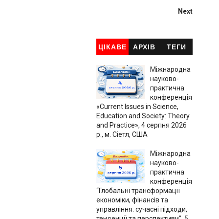
Next
ЦІКАВЕ
АРХІВ
ТЕГИ
Міжнародна
науково-
практична
конференція
«Current Issues in Science,
Education and Society: Theory
and Practice», 4 серпня 2026
р., м. Сіетл, США
Міжнародна
науково-
практична
конференція
“Глобальні трансформації
економіки, фінансів та
управління: сучасні підходи,
тенденції та перспективи”, 5