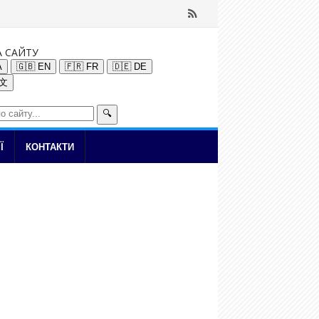
А САЙТУ
A
🇬🇧 EN
🇫🇷 FR
🇩🇪 DE
中文
🔍
Ї
КОНТАКТИ