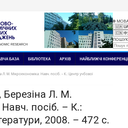
🌐 МОВ
🇺🇦 U
🇨🇳 
ПОШУК
ONOMIC RESEARCH
✉ Підписка на новини
ВЧА БАЗА
БІБЛІОТЕКА
АРХІВ
НАЙБЛИЖЧІ КОНФЕРЕНЦІ
а Л. М. Мікроекономіка: Навч. посіб. – К.: Центр учбової
, Березіна Л. М.
авч. посіб. – К.:
ератури, 2008. – 472 с.