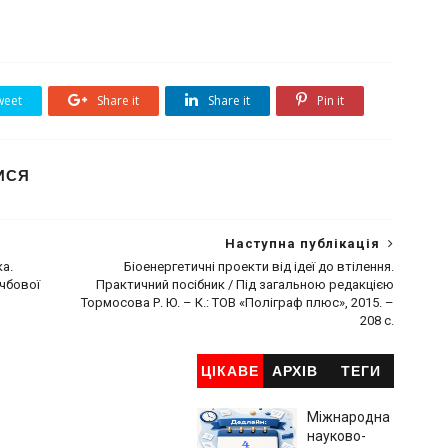
eet
Share it
Share it
Pin it
ИСЯ
Наступна публікація
ка.
Біоенергетичні проекти від ідеї до втілення.
учбової
Практичний посібник / Під загальною редакцією
Тормосова Р. Ю. – К.: ТОВ «Поліграф плюс», 2015. –
208 с.
ЦІКАВЕ
АРХІВ
ТЕГИ
Міжнародна
науково-