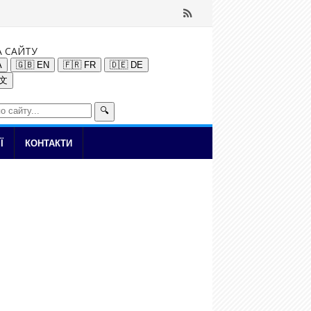
А САЙТУ
A
🇬🇧 EN
🇫🇷 FR
🇩🇪 DE
中文
🔍
Ї
КОНТАКТИ