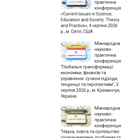
практична
конференція
«Current Issues in Science,
Education and Society: Theory
and Practice», 4 серпня 2026
р., м. Сіетл, США
Міжнародна
науково-
практична
конференція
“Глобальні трансформації
економіки, фінансів та
управління: сучасні підходи,
тенденції та перспективи”, 5
серпня 2026 р., м. Кременчук,
Україна
Міжнародна
науково-
практична
конференція
“Наука, освіта та суспільство:
сучасні виклики, проблеми та