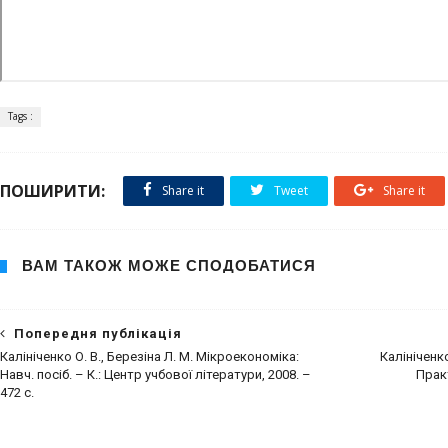
Tags :
ПОШИРИТИ:
Share it
Tweet
Share it
ВАМ ТАКОЖ МОЖЕ СПОДОБАТИСЯ
Попередня публікація
Калініченко О. В., Березіна Л. М. Мікроекономіка:
Калініченк
Навч. посіб. – К.: Центр учбової літератури, 2008. –
Практ
472 с.