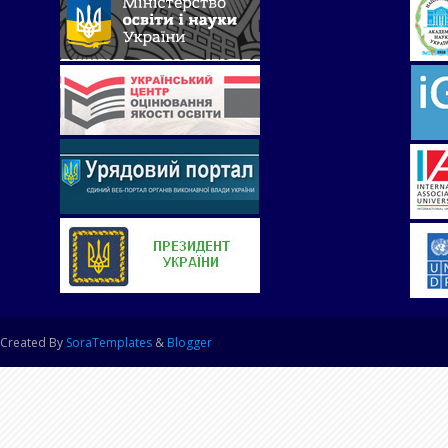
Created By
SoraTemplates
&
Blogger