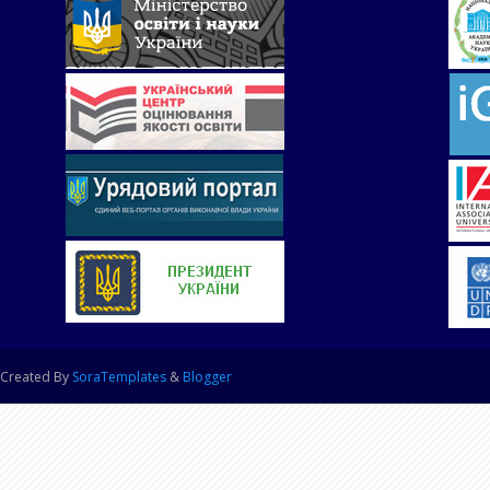
Created By
SoraTemplates
&
Blogger