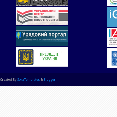
Created By
SoraTemplates
&
Blogger