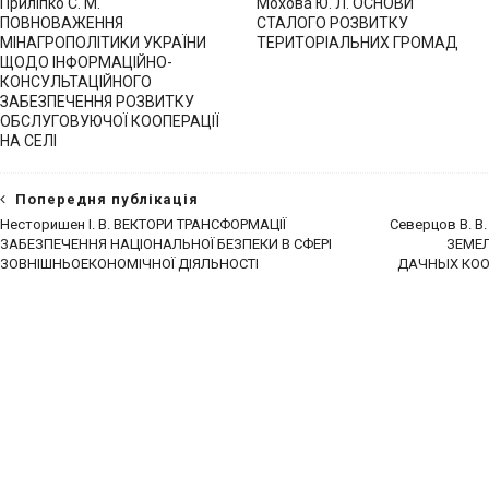
Приліпко С. М.
Мохова Ю. Л. ОСНОВИ
ПОВНОВАЖЕННЯ
СТАЛОГО РОЗВИТКУ
МІНАГРОПОЛІТИКИ УКРАЇНИ
ТЕРИТОРІАЛЬНИХ ГРОМАД
ЩОДО ІНФОРМАЦІЙНО-
КОНСУЛЬТАЦІЙНОГО
ЗАБЕЗПЕЧЕННЯ РОЗВИТКУ
ОБСЛУГОВУЮЧОЇ КООПЕРАЦІЇ
НА СЕЛІ
Попередня публікація
Несторишен І. В. ВЕКТОРИ ТРАНСФОРМАЦІЇ
Северцов В. 
ЗАБЕЗПЕЧЕННЯ НАЦІОНАЛЬНОЇ БЕЗПЕКИ В СФЕРІ
ЗЕМЕ
ЗОВНІШНЬОЕКОНОМІЧНОЇ ДІЯЛЬНОСТІ
ДАЧНЫХ КОО