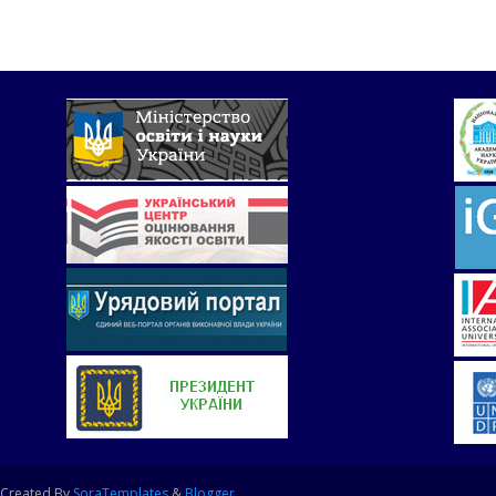
Created By
SoraTemplates
&
Blogger