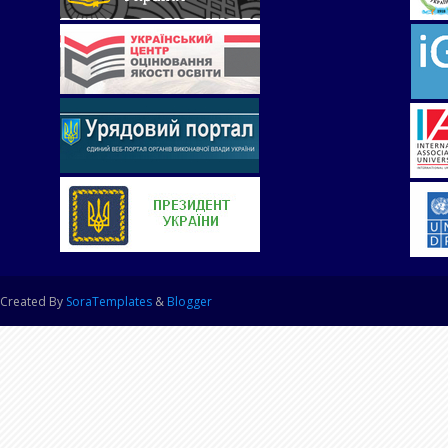
Created By
SoraTemplates
&
Blogger