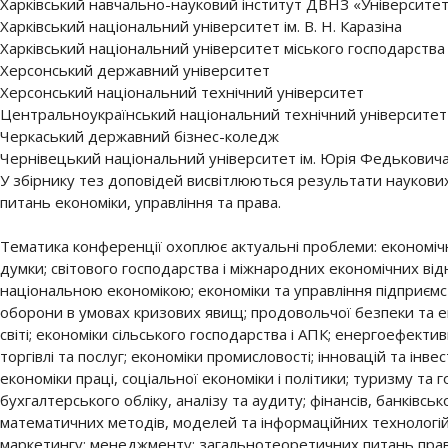
Харківський навчально-науковий інститут ДВНЗ «Університет 
Харківський національний університет ім. В. Н. Каразіна
Харківський національний університет міського господарства 
Херсонський державний університет
Херсонський національний технічний університет
Центральноукраїнський національний технічний університет
Черкаський державний бізнес-коледж
Чернівецький національний університет ім. Юрія Федькович
У збірнику тез доповідей висвітлюються результати наукови
питань економіки, управління та права.
Тематика конференції охоплює актуальні проблеми: економічної
думки; світового господарства і міжнародних економічних від
національною економікою; економіки та управління підприємс
оборони в умовах кризових явищ; продовольчої безпеки та ек
світі; економіки сільського господарства і АПК; енергоефектив
торгівлі та послуг; економіки промисловості; інновацій та інвес
економіки праці, соціальної економіки і політики; туризму та
бухгалтерського обліку, аналізу та аудиту; фінансів, банківськ
математичних методів, моделей та інформаційних технологій 
маркетингу; менеджменту; загальнотеоретичних питань прав