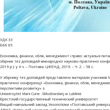
УДК 33
ББК 65
Економіка, фінанси, облік, менеджмент і право: актуальні пит
збірник тез доповідей міжнародної науково-практичної конфе
2019 р.): у 4 ч. – Полтава: ЦФЕНД, 2019. – Ч. 2. – 58 с.
У збірнику тез доповідей представлено матеріали учасників 
практичної конференції «Економіка, фінанси, облік, менеджмен
перспективи розвитку» з:
Uniwersytet Mаrii Curie -Skłodowskiej w Lublinie
Брестский государственный технический университет
Вищий навчальний заклад Укоопспілки «Полтавський університ
ДВНЗ «Київський національний економічний університет іме