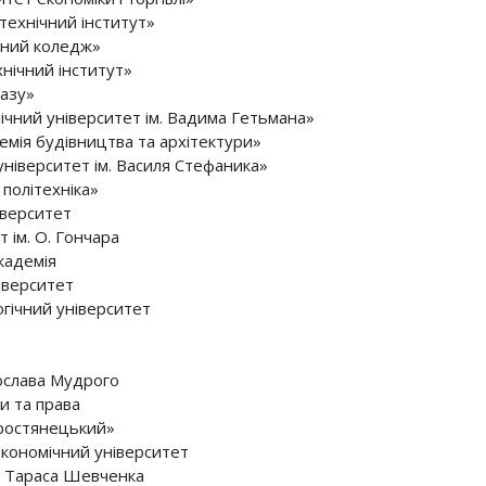
ехнічний інститут»
чний коледж»
нічний інститут»
азу»
чний університет ім. Вадима Гетьмана»
мія будівництва та архітектури»
іверситет ім. Василя Стефаника»
політехніка»
іверситет
 ім. О. Гончара
кадемія
іверситет
гічний університет
рослава Мудрого
и та права
ростянецький»
кономічний університет
м. Тараса Шевченка