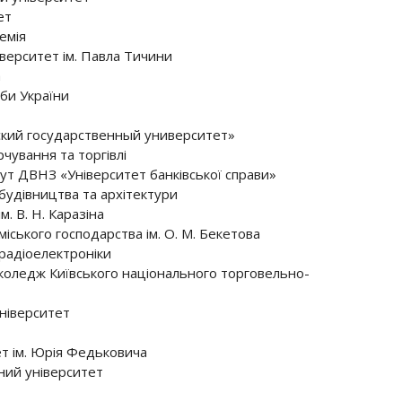
ет
емія
верситет ім. Павла Тичини
а
би України
кий государственный университет»
чування та торгівлі
ут ДВНЗ «Університет банківської справи»
будівництва та архітектури
. В. Н. Каразіна
іського господарства ім. О. М. Бекетова
радіоелектроніки
коледж Київського національного торговельно-
ніверситет
т ім. Юрія Федьковича
ний університет