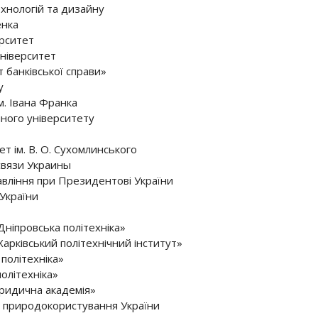
хнологій та дизайну
енка
рситет
ніверситет
 банківської справи»
у
м. Івана Франка
йного університету
т ім. В. О. Сухомлинського
связи Украины
вління при Президентові України
України
ніпровська політехніка»
арківський політехнічний інститут»
політехніка»
олітехніка»
ридична академія»
і природокористування України