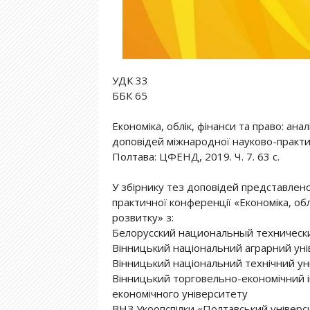
УДК 33
ББК 65
Економіка, облік, фінанси та право: ана
доповідей міжнародної науково-практичн
Полтава: ЦФЕНД, 2019. Ч. 7. 63 с.
У збірнику тез доповідей представлено
практичної конференції «Економіка, обл
розвитку» з:
Белорусский национальный техническ
Вінницький національний аграрний уні
Вінницький національний технічний ун
Вінницький торговельно-економічний і
економічного університету
ВНЗ Укоопспілки «Полтавський університ