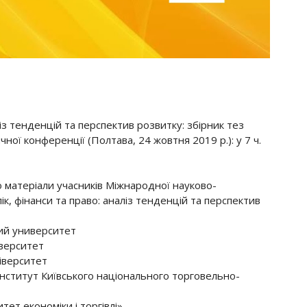
ліз тенденцій та перспектив розвитку: збірник тез
ої конференції (Полтава, 24 жовтня 2019 р.): у 7 ч.
 матеріали учасників Міжнародної науково-
ік, фінанси та право: аналіз тенденцій та перспектив
ий университет
верситет
іверситет
нститут Київського національного торговельно-
ет економіки і торгівлі»