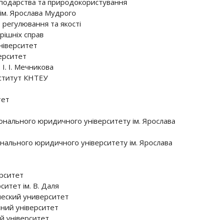
сподарства та природокористування
ім. Ярослава Мудрого
 регулювання та якості
рішніх справ
ніверситет
ерситет
І. І. Мечникова
ститут КНТЕУ
тет
нального юридичного університету ім. Ярослава
ального юридичного університету ім. Ярослава
рситет
итет ім. В. Даля
еский университет
ний університет
й університет