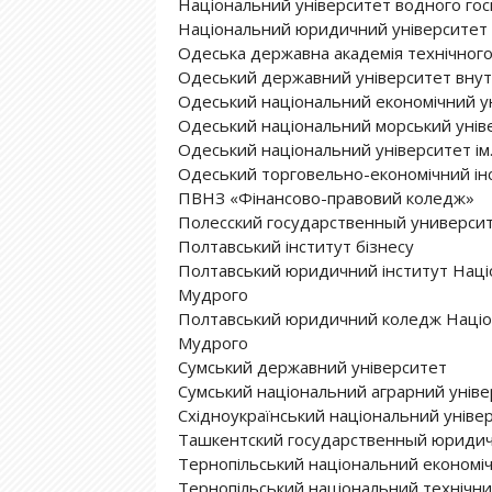
Національний університет водного го
Національний юридичний університет 
Одеська державна академія технічного
Одеський державний університет внут
Одеський національний економічний у
Одеський національний морський унів
Одеський національний університет ім. 
Одеський торговельно-економічний ін
ПВНЗ «Фінансово-правовий коледж»
Полесский государственный универси
Полтавський інститут бізнесу
Полтавський юридичний інститут Націо
Мудрого
Полтавський юридичний коледж Націон
Мудрого
Сумський державний університет
Сумський національний аграрний уніве
Східноукраїнський національний універс
Ташкентский государственный юридич
Тернопільський національний економіч
Тернопільський національний технічни