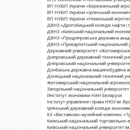
ВП НУБіП України «Бережанський агрот
ВП НУБіП України «Ірпінський економі
ВП НУБіП України «Ніжинський агротех
ДВНЗ «Дрогобицький коледж нафти і г
ДВНЗ «Київський національний економі
ДВНЗ «Придніпровська державна акаде
ДВНЗ «Прикарпатський національний ун
Державний університет «Житомирська 
Дніпровський державний технічний ун
Дніпровський національний університет
Донбаська державна машинобудівна а
Донецький національний технічний ун
Житомирський національний агроеколо
Запорізький національний університет
Институт экономики НАН Беларуси
Інститут управління і права НЮУ ім. Я
Ірпінський державний коледж економік
КЗ «Виставково-музейний комплекс «Т
Київський національний торговельно-е
Київський національний університет і