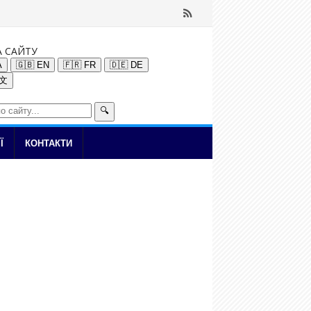
А САЙТУ
A
🇬🇧 EN
🇫🇷 FR
🇩🇪 DE
中文
🔍
Ї
КОНТАКТИ