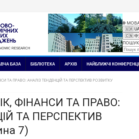
🌐 МОВ
🇺🇦 U
🇨🇳 
ПОШУК
ONOMIC RESEARCH
✉ Підписка на новини
ВЧА БАЗА
БІБЛІОТЕКА
АРХІВ
НАЙБЛИЖЧІ КОНФЕРЕНЦІ
НСИ ТА ПРАВО: АНАЛІЗ ТЕНДЕНЦІЙ ТА ПЕРСПЕКТИВ РОЗВИТКУ
ІК, ФІНАНСИ ТА ПРАВО:
ЦІЙ ТА ПЕРСПЕКТИВ
на 7)