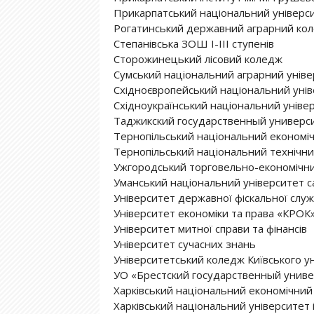
Прикарпатський національний універси
Рогатинський державний аграрний ко
Степанівська ЗОШ І-ІІІ ступенів
Сторожинецький лісовий коледж
Сумський національний аграрний уніве
Східноєвропейський національний уніве
Східноукраїнський національний універс
Таджикский государственный универси
Тернопільський національний економіч
Тернопільський національний технічний
Ужгородський торговельно-економічни
Уманський національний університет с
Університет державної фіскальної служ
Університет економіки та права «КРОК
Університет митної справи та фінансів
Університет сучасних знань
Університетський коледж Київського ун
УО «Брестский государственный униве
Харківський національний економічний 
Харківський національний університет ім