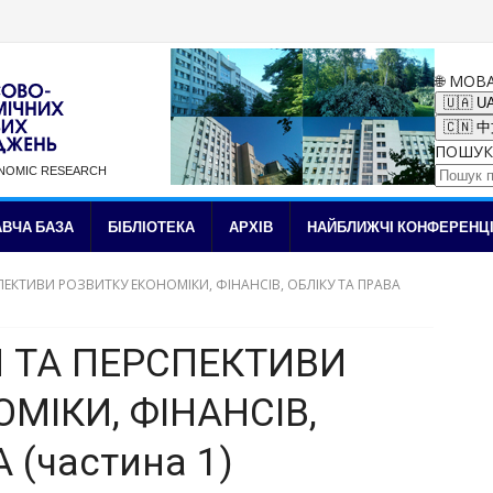
🌐 МОВ
🇺🇦 U
🇨🇳 
ПОШУК
ONOMIC RESEARCH
✉ Підписка на новини
ВЧА БАЗА
БІБЛІОТЕКА
АРХІВ
НАЙБЛИЖЧІ КОНФЕРЕНЦІ
ЕКТИВИ РОЗВИТКУ ЕКОНОМІКИ, ФІНАНСІВ, ОБЛІКУ ТА ПРАВА
 ТА ПЕРСПЕКТИВИ
МІКИ, ФІНАНСІВ,
 (частина 1)