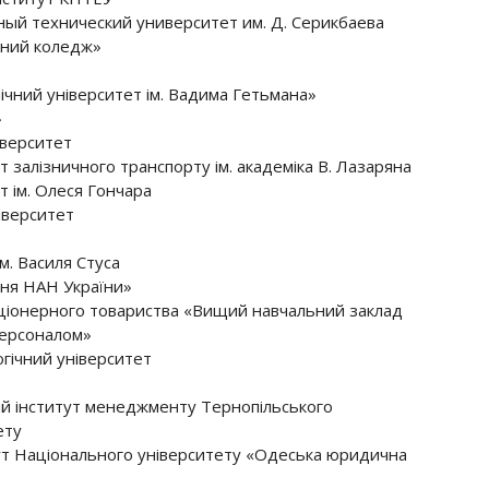
ный технический университет им. Д. Серикбаева
чний коледж»
чний університет ім. Вадима Гетьмана»
»
іверситет
 залізничного транспорту ім. академіка В. Лазаряна
 ім. Олеся Гончара
іверситет
м. Василя Стуса
ння НАН України»
ціонерного товариства «Вищий навчальний заклад
персоналом»
гічний університет
ий інститут менеджменту Тернопільського
ету
ут Національного університету «Одеська юридична