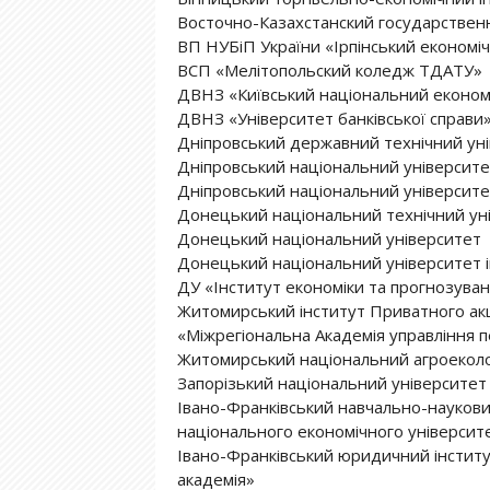
Восточно-Казахстанский государствен
ВП НУБіП України «Ірпінський економі
ВСП «Мелітопольский коледж ТДАТУ»
ДВНЗ «Київський національний економі
ДВНЗ «Університет банківської справи
Дніпровський державний технічний ун
Дніпровський національний університет
Дніпровський національний університет
Донецький національний технічний ун
Донецький національний університет
Донецький національний університет і
ДУ «Інститут економіки та прогнозува
Житомирський інститут Приватного ак
«Міжрегіональна Академія управління 
Житомирський національний агроеколо
Запорізький національний університет
Івано-Франківський навчально-науков
національного економічного університ
Івано-Франківський юридичний інстит
академія»