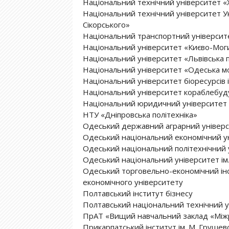
Національний технічний університет «Х
Національний технічний університет Укр
Сікорського»
Національний транспортний університ
Національний університет «Києво-Мог
Національний університет «Львівська п
Національний університет «Одеська м
Національний університет біоресурсів 
Національний університет кораблебуду
Національний юридичний університет і
НТУ «Дніпровська політехніка»
Одеський державний аграрний універ
Одеський національний економічний у
Одеський національний політехнічний 
Одеський національний університет ім. 
Одеський торговельно-економічний інс
економічного університету
Полтавський інститут бізнесу
Полтавський національний технічний у
ПрАТ «Вищий навчальний заклад «Міжр
Прикарпатський інститут ім. М. Груш