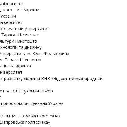
університет
ецького НАН України
 України
університет
кономічний університет
м. Тараса Шевченка
льтури і мистецтв
хнологій та дизайну
ніверситету ім. Юрія Федьковича
ім. Тараса Шевченка
м. Івана Франка
ніверситет
тут розвитку людини ВНЗ «Відкритий міжнародний
»
т ім. В. О. Сухомлинського
т
i прирoдoкoристувaння Укрaїни
т ім. М. Є. Жуковського «ХАІ»
ніпровська політехніка»