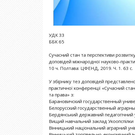
УДК 33
ББК 65
Сучасний стан та перспективи розвитку е
доповідей міжнародної науково-практич
10 ч. Полтава: ЦФЕНД, 2019. Ч. 1. 63 с.
У збірнику тез доповідей представлено
практичної конференції «Сучасний стан 
та права» з:
Барановичский государственный унив
Белорусский государственный аграрны
Бердянський державний педагогічний 
Вищий навчальний заклад Укоопспілки «
Вінницький національний аграрний уні
Вінницький торгівельно-економічний і