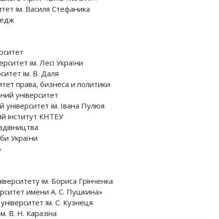
тет ім. Василя Стефаника
ледж
рситет
рситет ім. Лесі України
итет ім. В. Даля
тет права, бизнеса и политики
ний університет
 університет ім. Івана Пулюя
й інститут КНТЕУ
адівництва
би України
»
іверситету ім. Бориса Грінченка
рситет имени А. С. Пушкина»
університет ім. С. Кузнеця
. В. Н. Каразіна