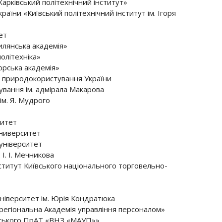
арківський політехнічний інститут»
аїни «Київський політехнічний інститут ім. Ігоря
ет
илянська академія»
олітехніка»
орська академія»
і природокористування України
вання ім. адмірала Макарова
м. Я. Мудрого
ситет
ниверситет
університет
І. І. Мечникова
титут Київського національного торговельно-
ніверситет ім. Юрія Кондратюка
егіональна Академія управління персоналом»
евського ПрАТ «ВНЗ «МАУП»»