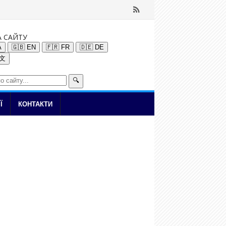
А САЙТУ
A
🇬🇧 EN
🇫🇷 FR
🇩🇪 DE
中文
🔍
Ї
КОНТАКТИ