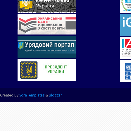
Created By
SoraTemplates
&
Blogger