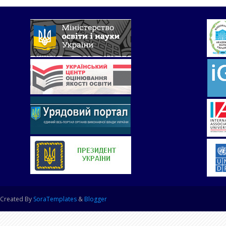
Created By
SoraTemplates
&
Blogger