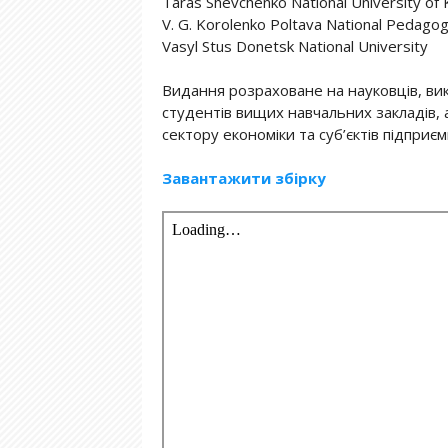
Taras Shevchenko National University of 
V. G. Korolenko Poltava National Pedagogi
Vasyl Stus Donetsk National University
Видання розраховане на науковців, вик
студентів вищих навчальних закладів, а
сектору економіки та суб’єктів підприєм
Завантажити збірку