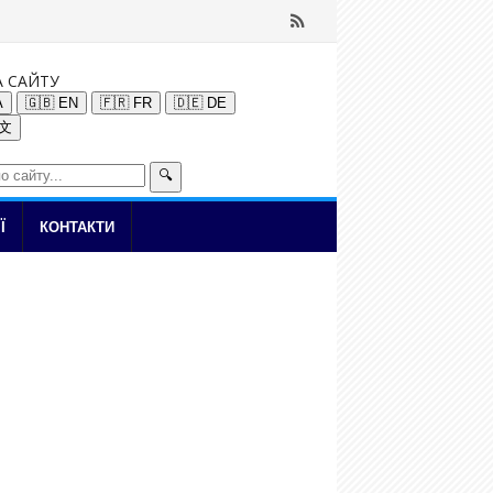
А САЙТУ
A
🇬🇧 EN
🇫🇷 FR
🇩🇪 DE
中文
🔍
Ї
КОНТАКТИ