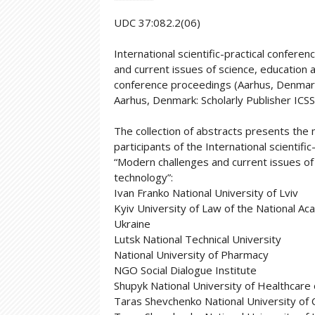
UDC 37:082.2(06)
International scientific-practical confere
and current issues of science, education 
conference proceedings (Aarhus, Denmark
Aarhus, Denmark: Scholarly Publisher ICS
The collection of abstracts presents the 
participants of the International scientifi
“Modern challenges and current issues of
technology”:
Ivan Franko National University of Lviv
Kyiv University of Law of the National Ac
Ukraine
Lutsk National Technical University
National University of Pharmacy
NGO Social Dialogue Institute
Shupyk National University of Healthcare 
Taras Shevchenko National University of 