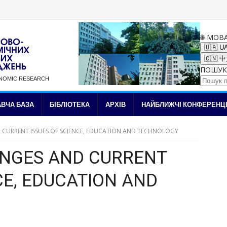
🌐 МОВ
🇺🇦 U
🇨🇳 
ПОШУК
ONOMIC RESEARCH
✉ Підписка на новини
ВЧА БАЗА
БІБЛІОТЕКА
АРХІВ
НАЙБЛИЖЧІ КОНФЕРЕНЦІ
CURRENT ISSUES OF SCIENCE, EDUCATION AND TECHNOLOGY
NGES AND CURRENT
CE, EDUCATION AND