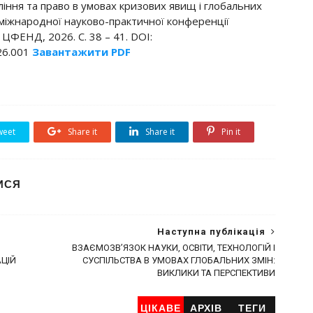
вління та право в умовах кризових явищ і глобальних
 міжнародної науково-практичної конференції
 ЦФЕНД, 2026. С. 38 – 41. DOI:
026.001
Завантажити PDF
eet
Share it
Share it
Pin it
ИСЯ
Наступна публікація
ВЗАЄМОЗВ’ЯЗОК НАУКИ, ОСВІТИ, ТЕХНОЛОГІЙ І
ЦІЙ
СУСПІЛЬСТВА В УМОВАХ ГЛОБАЛЬНИХ ЗМІН:
ВИКЛИКИ ТА ПЕРСПЕКТИВИ
ЦІКАВЕ
АРХІВ
ТЕГИ