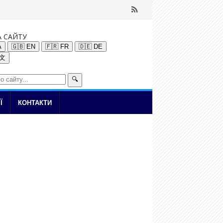
А САЙТУ
A
🇬🇧 EN
🇫🇷 FR
🇩🇪 DE
中文
🔍
Ї
КОНТАКТИ