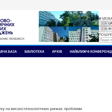
🌐 МОВ
🇺🇦 U
🇨🇳 
ПОШУК
ONOMIC RESEARCH
✉ Підписка на новини
ВЧА БАЗА
БІБЛІОТЕКА
АРХІВ
НАЙБЛИЖЧІ КОНФЕРЕНЦІ
итку на високотехнологічних ринках: проблеми