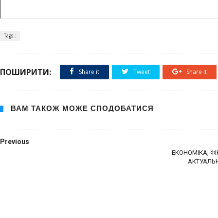
Tags :
ПОШИРИТИ:
Share it
Tweet
Share it
ВАМ ТАКОЖ МОЖЕ СПОДОБАТИСЯ
Previous
ЕКОНОМІКА, ФІ
АКТУАЛЬН