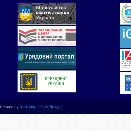
Created By
SoraTemplates
&
Blogger