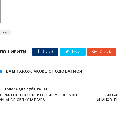
Tags :
ПОШИРИТИ:
Share it
Tweet
Share it
ВАМ ТАКОЖ МОЖЕ СПОДОБАТИСЯ
Попередня публікація
СТРАТЕГІЧНІ ПРІОРИТЕТИ РОЗВИТКУ ЕКОНОМІКИ,
АКТУА
ФІНАНСІВ, ОБЛІКУ ТА ПРАВА
ФІНАНСІВ І